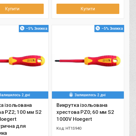
Купити
Купити
–5%
–5%
Залишилось 2 дні
Залишилось 2 дні
а ізольована
Викрутка ізольована
а PZ2; 100 мм S2
хрестова PZ0; 60 мм S2
oegert
1000V Hoegert
трична для
HT1S940
ика