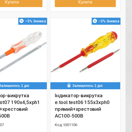
Купити
Купити
–5%
–5%
Залишилось 2 дні
Залишилось 2 дні
ор-викрутка
Індикатор-викрутка
test07 190х4,5хph1
e.tool.test06 155х3хph0
+хрестовий
прямий+хрестовий
500В
АС100-500В
07
t001106