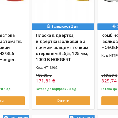
Залишилось 2 дні
рестова
Плоска відвертка,
Комбіно
 автоматів
відвертка ізольована з
ізольов
овий
прямим шліцем і тонким
HOEGE
H2/SL6
стержнем SL5,5, 125 мм,
HT1P
Hoegert
1000 В HOEGERT
HT1S962
180,85 ₴
869,20 ₴
171,81 ₴
825,74
и 5 од.
Готово до відправки 3 од.
Готово до 
ти
Купити