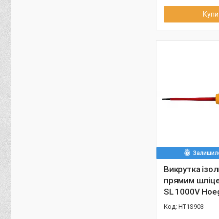
Купи
Залишило
Викрутка ізол
прямим шліце
SL 1000V Hoe
HT1S903