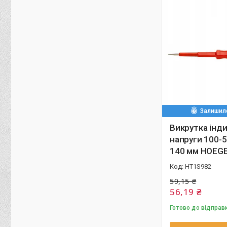
Залишило
Викрутка інд
напруги 100-5
140 мм HOEG
HT1S982
59,15 ₴
56,19 ₴
Готово до відправк