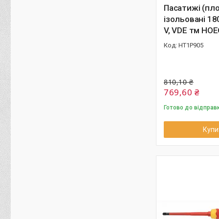
Пасатижі (пло
ізольовані 18
V, VDE тм HO
HT1P905
810,10 ₴
769,60 ₴
Готово до відправк
Купи