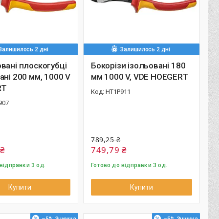
Залишилось 2 дні
Залишилось 2 дні
вані плоскогубці
Бокорізи ізольовані 180
ані 200 мм, 1000 V
мм 1000 V, VDE HOEGERT
RT
HT1P911
907
789,25 ₴
 ₴
749,79 ₴
відправки 3 од.
Готово до відправки 3 од.
Купити
Купити