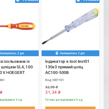
–5%
–5%
Залишилось 2 дні
Залишилось 2 дні
а ізольована із
Індикатор e.tool.test01
шліцем SL4, 100
130х3 прямий шліц
00 V HOEGERT
АС100-500В
961
t001101
32,99 ₴
 ₴
31,34 ₴
відправки 3 од.
Готово до відправки 5 од.