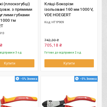
і (плоскогубці)
Кліщі-Бокорізи
одовж. з прямими
ізольовані 160 мм 1000 V,
углими губками
VDE HOEGERT
 1000 тм
HT1P909
RT
913
742,30 ₴
 ₴
705,18 ₴
відправки 3 од.
Готово до відправки 2 од.
Купити
Купити
–5%
–5%