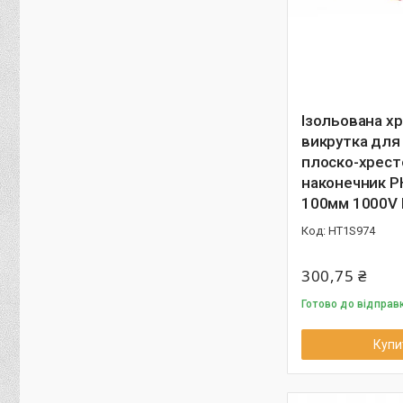
Ізольована х
викрутка для
плоско-хрест
наконечник P
100мм 1000V 
HT1S974
300,75 ₴
Готово до відправк
Купи