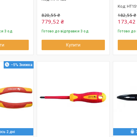
HT1S
820,55 ₴
182,55 ₴
779,52 ₴
173,42
и 3 од.
Готово до відправки 3 од.
Готово до 
ти
Купити
–5%
сь 2 дні