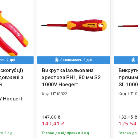
сь 2 дні
Залишилось 2 дні
скогубці)
Викрутка ізольована
Викрутк
довжені з
хрестова PH1, 80 мм S2
прямим
и
1000V Hoegert
SL 1000
HT1S922
HT1S
V Hoegert
147,80 ₴
132,15 ₴
140,41 ₴
125,54
и 3 од.
Готово до відправки 3 од.
Готово до 