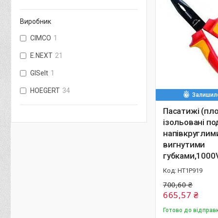
Виробник
CIMCO
1
E.NEXT
21
GISelt
1
HOEGERT
34
Залишило
Пасатижі (пло
ізольовані по
напівкруглим
вигнутими
губками,1000
HT1P919
700,60 ₴
665,57 ₴
Готово до відправк