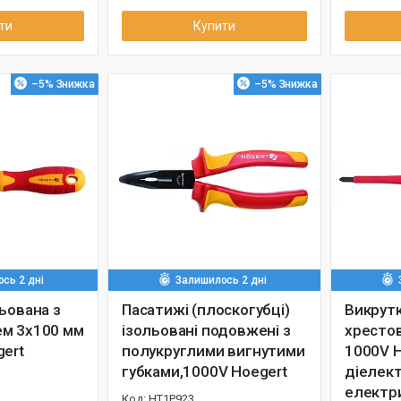
ти
Купити
–5%
–5%
сь 2 дні
Залишилось 2 дні
ьована з
Пасатижі (плоскогубці)
Викрутк
м 3x100 мм
ізольовані подовжені з
хрестов
gert
полукруглими вигнутими
1000V H
губками,1000V Hoegert
діелек
електр
HT1P923