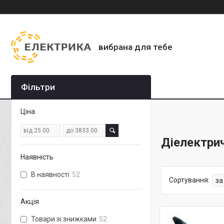
вибрана для тебе
Фільтри
Ціна
Діелектрич
Наявність
В наявності
52
Акція
Товари зі знижками
52