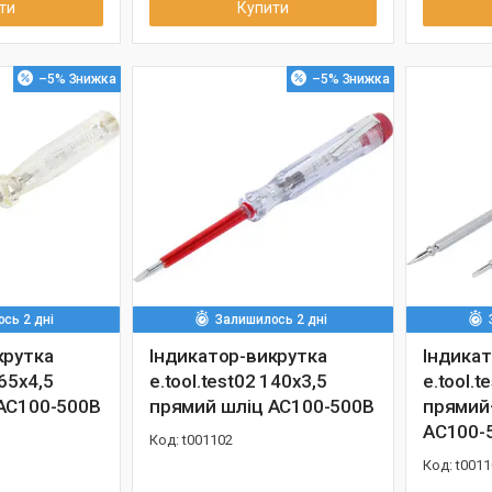
ти
Купити
–5%
–5%
сь 2 дні
Залишилось 2 дні
крутка
Індикатор-викрутка
Індикат
165х4,5
e.tool.test02 140х3,5
e.tool.
АС100-500В
прямий шліц АС100-500В
прямий
АС100-
t001102
t0011