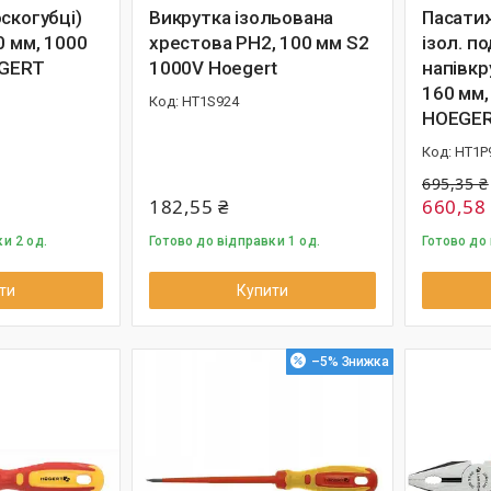
скогубці)
Викрутка ізольована
Пасатиж
0 мм, 1000
хрестова PH2, 100 мм S2
ізол. п
EGERT
1000V Hoegert
напівкр
160 мм,
HT1S924
HOEGE
HT1P
695,35 ₴
182,55 ₴
660,58
и 2 од.
Готово до відправки 1 од.
Готово до 
ти
Купити
–5%