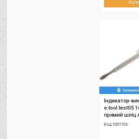
Купи
Залишило
Індикатор-ви
e.tool.test05 
прямий шліц 
t001105