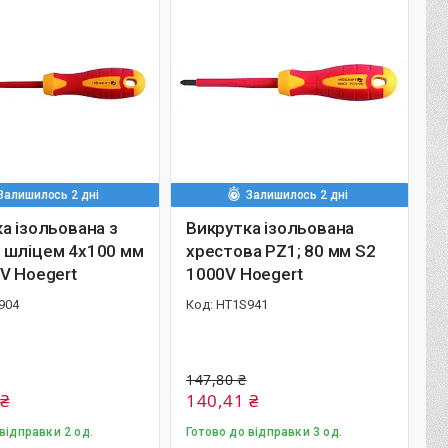
Залишилось 2 дні
Залишилось 2 дні
а ізольована з
Викрутка ізольована
 шліцем 4x100 мм
хрестова PZ1; 80 мм S2
V Hoegert
1000V Hoegert
904
HT1S941
147,80 ₴
 ₴
140,41 ₴
відправки 2 од.
Готово до відправки 3 од.