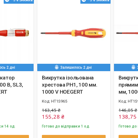
–5%
–5%
сь 2 дні
Залишилось 2 дні
икатор
Викрутка ізольована
Викрутк
00 В, SL3,
хрестова PH1, 100 мм.
прямим 
ERT
1000 V HOEGERT
мм, 10
HT1S965
HT1S
163,45 ₴
146,05 ₴
155,28 ₴
138,75
и 14 од.
Готово до відправки 1 од.
Готово до 