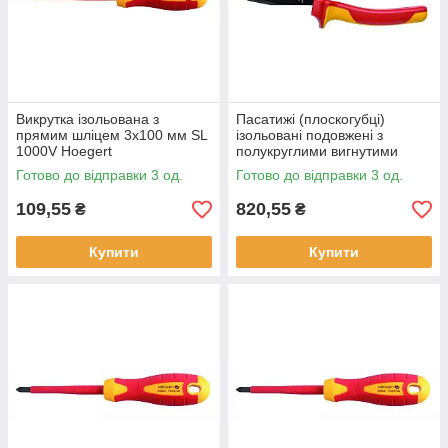
Викрутка ізольована з
Пасатижі (плоскогубці)
прямим шліцем 3x100 мм SL
ізольовані подовжені з
1000V Hoegert
полукруглими вигнутими
губками,1000V Hoegert
Готово до відправки 3 од.
Готово до відправки 3 од.
109,55
820,55
₴
₴
Купити
Купити