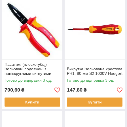
Пасатижі (плоскогубці)
ізольовані подовжені з
Викрутка ізольована хрестова
напівкруглими вигнутими
PH1, 80 мм S2 1000V Hoegert
губками,1000V Hoegert
Готово до відправки 3 од.
Готово до відправки 3 од.
700,60
147,80
₴
₴
Купити
Купити