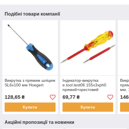
Подібні товари компанії
Викрутка з прямим шліцем
Індикатор-викрутка
Викр
SL6x100 мм Hoegert
e.tool.test06 155х3хph0
прям
прямий+хрестовий
мм,
АС100-500В
128,65
69,77
146
₴
₴
Купити
Купити
Акційні пропозиції та новинки