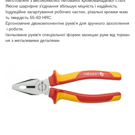
Виготовлені з високоякісної легованої хромованадієвої сталі.
Якісне шарнірне з'єднання збільшує міцність і надійність.
Індукційне загартування робочих частин, різальні кромки маю
ть твердість 55-60 HRC.
Ергономічне двокомпонентне руків'я для зручного захоплення
і роботи.
Ізольоване руків'я спеціальної форми захищає руки від торкан
ня з металевими деталями.