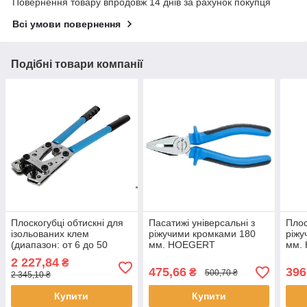
Повернення товару впродовж 14 днів за рахунок покупця
Всі умови повернення
Подібні товари компанії
Плоскогубці обтискні для
Пасатижі універсальні з
Плос
ізольованих клем
ріжучими кромками 180
ріжу
(диапазон: от 6 до 50
мм. HOEGERT
мм.
мм2) HOEGERT HT1P206
2 227,84
₴
475,66
396
₴
500,70 ₴
2 345,10 ₴
Купити
Купити