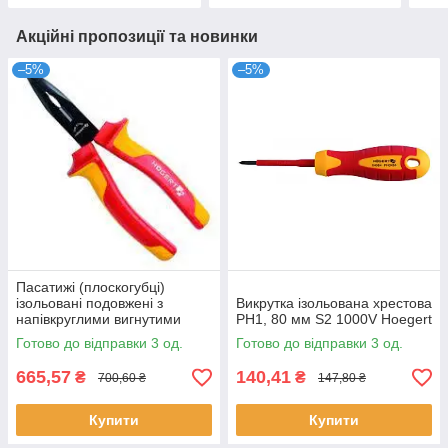
Акційні пропозиції та новинки
–5%
–5%
Пасатижі (плоскогубці)
ізольовані подовжені з
Викрутка ізольована хрестова
напівкруглими вигнутими
PH1, 80 мм S2 1000V Hoegert
губками,1000V Hoegert
Готово до відправки 3 од.
Готово до відправки 3 од.
665,57
140,41
₴
₴
700,60 ₴
147,80 ₴
Купити
Купити