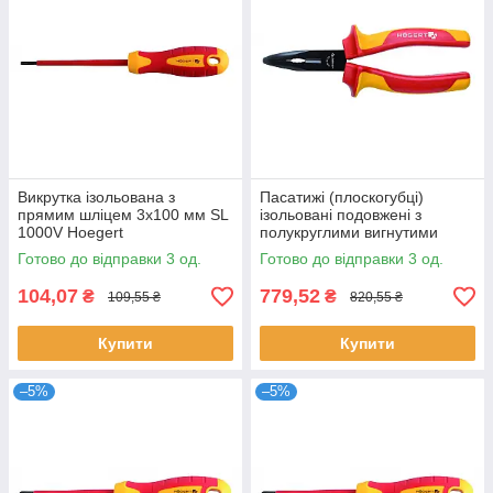
Викрутка ізольована з
Пасатижі (плоскогубці)
прямим шліцем 3x100 мм SL
ізольовані подовжені з
1000V Hoegert
полукруглими вигнутими
губками,1000V Hoegert
Готово до відправки 3 од.
Готово до відправки 3 од.
104,07
779,52
₴
₴
109,55 ₴
820,55 ₴
Купити
Купити
–5%
–5%