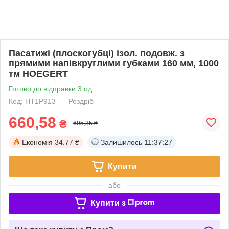
Пасатижі (плоскогубці) ізол. подовж. з
прямими напівкруглими губками 160 мм, 1000
тм HOEGERT
Готово до відправки 3 од.
Код: HT1P913
Роздріб
660,58
₴
695,35 ₴
Економія
34.77 ₴
Залишилось
11:37:27
Купити
або
Купити з