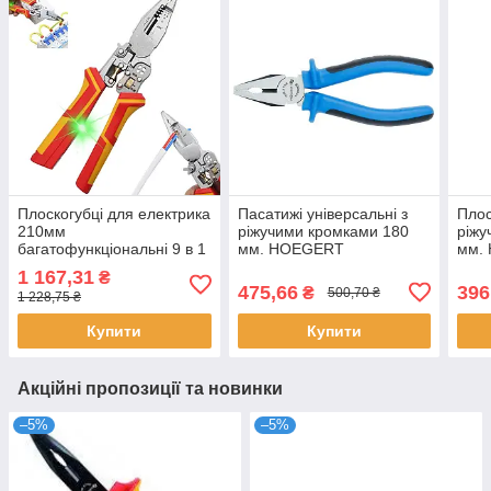
Плоскогубці для електрика
Пасатижі універсальні з
Плос
210мм
ріжучими кромками 180
ріжу
багатофункціональні 9 в 1
мм. HOEGERT
мм.
з тестером напруги
1 167,31
₴
475,66
396
₴
500,70 ₴
1 228,75 ₴
Купити
Купити
Акційні пропозиції та новинки
–5%
–5%