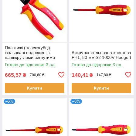
Пасатижі (плоскогубці)
ізольовані подовжені з
Викрутка ізольована хрестова
напівкруглими вигнутими
PH1, 80 мм S2 1000V Hoegert
губками,1000V Hoegert
Готово до відправки 3 од.
Готово до відправки 3 од.
665,57
140,41
₴
₴
700,60 ₴
147,80 ₴
Купити
Купити
–5%
–5%