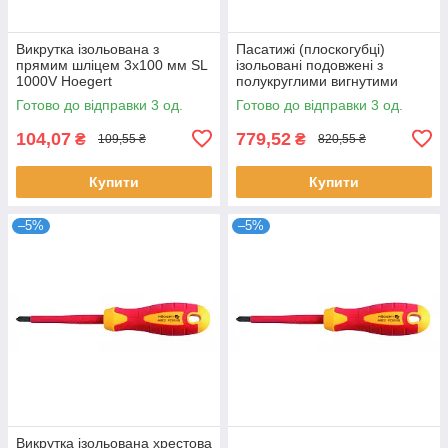
Викрутка ізольована з
Пасатижі (плоскогубці)
прямим шліцем 3x100 мм SL
ізольовані подовжені з
1000V Hoegert
полукруглими вигнутими
губками,1000V Hoegert
Готово до відправки 3 од.
Готово до відправки 3 од.
104,07
779,52
₴
₴
109,55 ₴
820,55 ₴
Купити
Купити
–5%
–5%
Викрутка ізольована хрестова