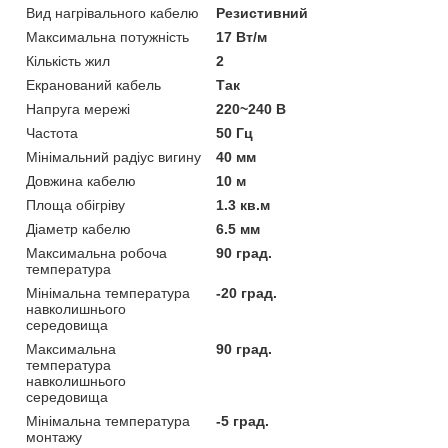
Вид нагрівального кабелю
Резистивний
Максимальна потужність
17 Вт/м
Кількість жил
2
Екранований кабель
Так
Напруга мережі
220~240 В
Частота
50 Гц
Мінімальний радіус вигину
40 мм
Довжина кабелю
10 м
Площа обігріву
1.3 кв.м
Діаметр кабелю
6.5 мм
Максимальна робоча
90 град.
температура
Мінімальна температура
-20 град.
навколишнього
середовища
Максимальна
90 град.
температура
навколишнього
середовища
Мінімальна температура
-5 град.
монтажу