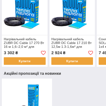
Нагрівальний кабель
Нагрівальний кабель
Соня
ZUBR DC Cable 17 270 Вт
ZUBR DC Cable 17 210 Вт
SOL
16 м 1,6–2,0 м² для
12,5м 1.3-1,6м² для
1x4 
організації системи
організації ефективної
Helu
3 302
2 924
7 4
₴
₴
«тепла підлога»
системи «тепла підлога»
пан
Купити
Купити
Акційні пропозиції та новинки