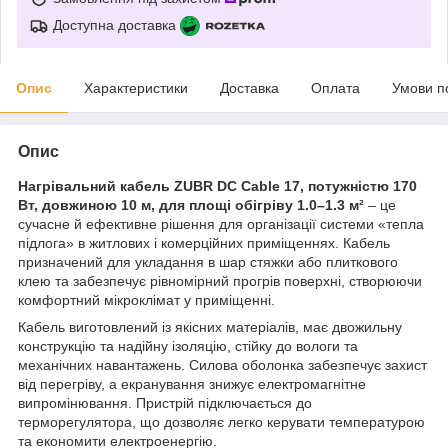
Доступна доставка
Опис
Характеристики
Доставка
Оплата
Умови п
Опис
Нагрівальний кабель ZUBR DC Cable 17, потужністю 170
Вт, довжиною 10 м, для площі обігріву 1.0–1.3 м²
– це
сучасне й ефективне рішення для організації системи «тепла
підлога» в житлових і комерційних приміщеннях. Кабель
призначений для укладання в шар стяжки або плиткового
клею та забезпечує рівномірний прогрів поверхні, створюючи
комфортний мікроклімат у приміщенні.
Кабель виготовлений із якісних матеріалів, має двожильну
конструкцію та надійну ізоляцію, стійку до вологи та
механічних навантажень. Силова оболонка забезпечує захист
від перегріву, а екранування знижує електромагнітне
випромінювання. Пристрій підключається до
терморегулятора, що дозволяє легко керувати температурою
та економити електроенергію.