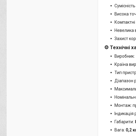
Сумісність
Висока точ
Компактні 
Невелика в
Захист кор
⚙️ Технічні 
Виробник:
Країна ви
Тип прист
Діапазон р
Максималь
Номінальна
Монтаж: п
Індикація 
Габарити:
Вага:
0,2 к