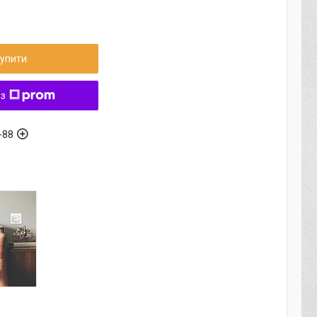
упити
 з
-88