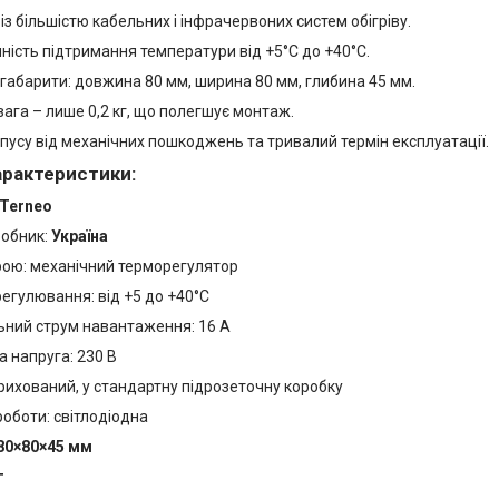
 із більшістю кабельних і інфрачервоних систем обігріву.
ність підтримання температури від +5°C до +40°C.
габарити: довжина 80 мм, ширина 80 мм, глибина 45 мм.
ага – лише 0,2 кг, що полегшує монтаж.
пусу від механічних пошкоджень та тривалий термін експлуатації.
характеристики:
Terneo
робник:
Україна
рою: механічний терморегулятор
егулювання: від +5 до +40°C
ний струм навантаження: 16 А
 напруга: 230 В
рихований, у стандартну підрозеточну коробку
роботи: світлодіодна
80×80×45 мм
г