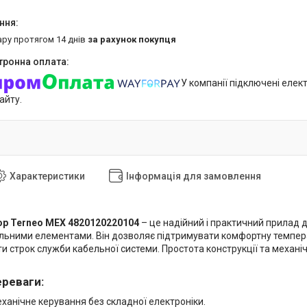
ару протягом 14 днів
за рахунок покупця
У компанії підключені елек
айту.
Характеристики
Інформація для замовлення
р Terneo MEX 4820120220104
– це надійний і практичний прилад 
альними елементами. Він дозволяє підтримувати комфортну темпера
 строк служби кабельної системи. Простота конструкції та механіч
ереваги:
ханічне керування без складної електроніки.