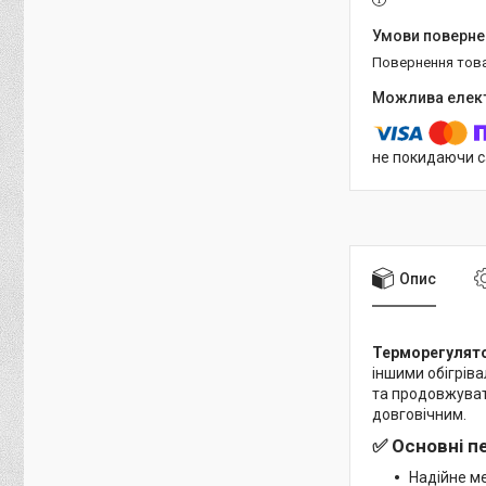
повернення тов
не покидаючи с
Опис
Терморегулято
іншими обігрів
та продовжувати
довговічним.
✅ Основні п
Надійне ме