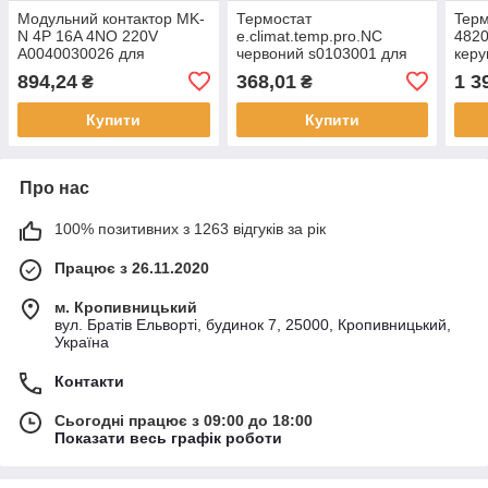
Модульний контактор MK-
Термостат
Tepм
N 4P 16A 4NO 220V
e.climat.temp.pro.NC
482
A0040030026 для
червоний s0103001 для
керу
автоматизації, керування
контролю температури
елек
894,24
368,01
1 3
₴
₴
та захисту електричних
всередині
підл
навантажень
електротехнічних шаф
Купити
Купити
Про нас
100% позитивних з 1263 відгуків за рік
Працює з 26.11.2020
м. Кропивницький
вул. Братів Ельворті, будинок 7, 25000, Кропивницький,
Україна
Контакти
Сьогодні працює з 09:00 до 18:00
Показати весь графік роботи