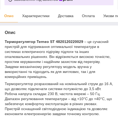
Опис
Характеристики
Доставка
Оплата
Умови п
Опис
Терморегулятор Terneo ST 4820120220029
– це сучасний
пристрій для підтримання оптимальної температури в
системах електричного підігріву підлоги та інших
опалювальних рішеннях. Він відрізняється високою точністю,
простим керуванням і надійним захистом від перегріву.
Завдяки механічному регулятору модель зручна у
використанні та підходить як для житлових, так і для
комерційних приміщень.
Терморегулятор розрахований на номінальний струм до 16 А,
що дозволяє підключати системи потужністю до 3,5 кВт.
Робоча напруга складає 230 В, частота мережі – 50 Гц.
Діапазон регулювання температури – від +10°C до +40°C, що
забезпечує комфортну експлуатацію в різних умовах.
Пристрій оснащений світлодіодною індикацією та дозволяє
економити електроенергію завдяки точному контролю.