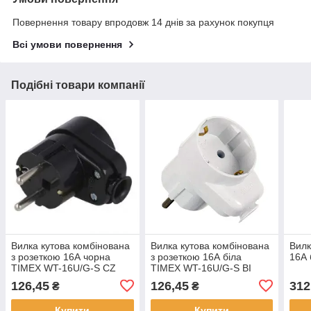
Повернення товару впродовж 14 днів за рахунок покупця
Всі умови повернення
Подібні товари компанії
Вилка кутова комбінована
Вилка кутова комбінована
Вилк
з розеткою 16А чорна
з розеткою 16А біла
16А 
TIMEX WT-16U/G-S CZ
TIMEX WT-16U/G-S BI
126,45
126,45
312
₴
₴
Купити
Купити