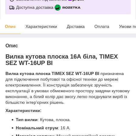
Доступна доставка
Опис
Характеристики
Доставка
Оплата
Умови п
Опис
Вилка кутова плоска 16А біла, TIMEX
SEZ WT-16UP BI
Вилка кутова плоска TIMEX SEZ WT-16UP BI
призначена
для підключення побутової та офісної техніки до мережі
електроживлення. Її конструкція забезпечує зручність
експлуатації в умовах обмеженого простору завдяки кутовому
виконанню, а білий колір дає змогу легко поєднувати виріб із
більшістю інтер'єрних рішень.
Характеристики:
Тип вилки
: Кутова, плоска.
Номінальний струм
: 16 А.