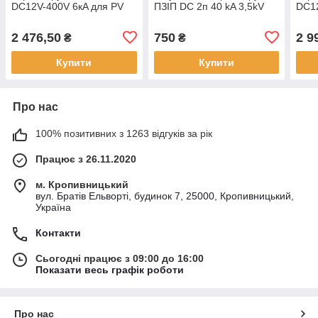
DC12V-400V 6кA для PV
ПЗІП DC 2п 40 kA 3,5kV
DC12
установок 6кA IP65
для ефективного захисту
IP6
DIHOOL
електричних мереж
2 476,50
750
2 9
₴
₴
Купити
Купити
Про нас
100% позитивних з 1263 відгуків за рік
Працює з 26.11.2020
м. Кропивницький
вул. Братів Ельворті, будинок 7, 25000, Кропивницький,
Україна
Контакти
Сьогодні працює з 09:00 до 16:00
Показати весь графік роботи
Про нас