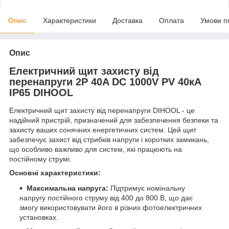
Опис
Характеристики
Доставка
Оплата
Умови п
Опис
Електричний щит захисту від
перенапруги 2Р 40A DC 1000V PV 40кA
IP65 DIHOOL
Електричний щит захисту від перенапруги DIHOOL - це
надійний пристрій, призначений для забезпечення безпеки та
захисту ваших сонячних енергетичних систем. Цей щит
забезпечує захист від стрибків напруги і коротких замикань,
що особливо важливо для систем, які працюють на
постійному струмі.
Основні характеристики:
Максимальна напруга:
Підтримує номінальну
напругу постійного струму від 400 до 800 В, що дає
змогу використовувати його в різних фотоелектричних
установках.