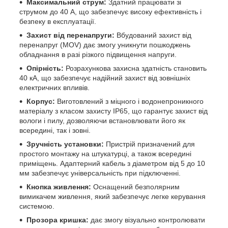
Максимальний струм:
Здатний працювати зі
струмом до 40 А, що забезпечує високу ефективність і
безпеку в експлуатації.
Захист від перенапруги:
Вбудований захист від
перенапруг (MOV) дає змогу уникнути пошкоджень
обладнання в разі різкого підвищення напруги.
Опірність:
Розрахункова захисна здатність становить
40 кА, що забезпечує надійний захист від зовнішніх
електричних впливів.
Корпус:
Виготовлений з міцного і водонепроникного
матеріалу з класом захисту IP65, що гарантує захист від
вологи і пилу, дозволяючи встановлювати його як
всередині, так і зовні.
Зручність установки:
Пристрій призначений для
простого монтажу на штукатурці, а також всередині
приміщень. Адаптерний кабель з діаметром від 5 до 10
мм забезпечує універсальність при підключенні.
Кнопка живлення:
Оснащений безполярним
вимикачем живлення, який забезпечує легке керування
системою.
Прозора кришка:
дає змогу візуально контролювати