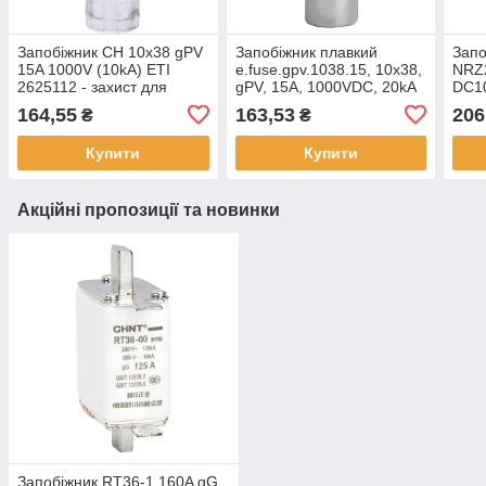
Запобіжник CH 10x38 gPV
Запобіжник плавкий
Запо
15A 1000V (10kA) ETI
e.fuse.gpv.1038.15, 10x38,
NRZ
2625112 - захист для
gPV, 15A, 1000VDC, 20kA
DC1
фотомодульних ланцюгів
для 
164,55
163,53
206
₴
₴
фото
соня
Купити
Купити
Акційні пропозиції та новинки
Запобіжник RT36-1 160A gG