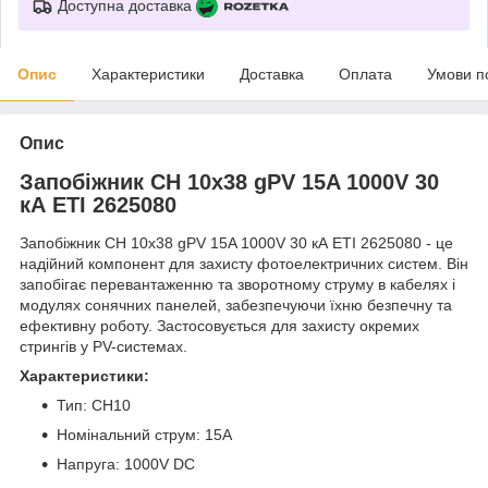
Доступна доставка
Опис
Характеристики
Доставка
Оплата
Умови п
Опис
Запобіжник CH 10х38 gPV 15A 1000V 30
кА ЕТІ 2625080
Запобіжник CH 10x38 gPV 15A 1000V 30 кА ЕТІ 2625080 - це
надійний компонент для захисту фотоелектричних систем. Він
запобігає перевантаженню та зворотному струму в кабелях і
модулях сонячних панелей, забезпечуючи їхню безпечну та
ефективну роботу. Застосовується для захисту окремих
стрингів у PV-системах.
Характеристики:
Тип: CH10
Номінальний струм: 15A
Напруга: 1000V DC