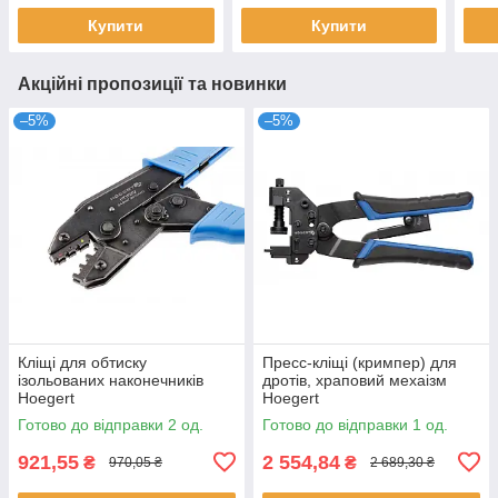
Купити
Купити
Акційні пропозиції та новинки
–5%
–5%
Кліщі для обтиску
Пресс-кліщі (кримпер) для
ізольованих наконечників
дротів, храповий мехаізм
Hoegert
Hoegert
Готово до відправки 2 од.
Готово до відправки 1 од.
921,55
2 554,84
₴
₴
970,05 ₴
2 689,30 ₴