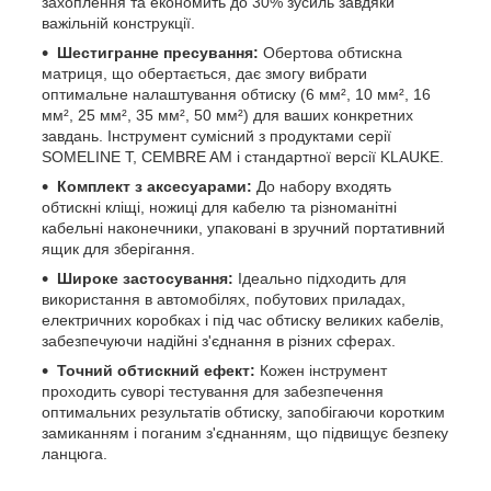
захоплення та економить до 30% зусиль завдяки
важільній конструкції.
Шестигранне пресування:
Обертова обтискна
матриця, що обертається, дає змогу вибрати
оптимальне налаштування обтиску (6 мм², 10 мм², 16
мм², 25 мм², 35 мм², 50 мм²) для ваших конкретних
завдань. Інструмент сумісний з продуктами серії
SOMELINE T, CEMBRE AM і стандартної версії KLAUKE.
Комплект з аксесуарами:
До набору входять
обтискні кліщі, ножиці для кабелю та різноманітні
кабельні наконечники, упаковані в зручний портативний
ящик для зберігання.
Широке застосування:
Ідеально підходить для
використання в автомобілях, побутових приладах,
електричних коробках і під час обтиску великих кабелів,
забезпечуючи надійні з'єднання в різних сферах.
Точний обтискний ефект:
Кожен інструмент
проходить суворі тестування для забезпечення
оптимальних результатів обтиску, запобігаючи коротким
замиканням і поганим з'єднанням, що підвищує безпеку
ланцюга.