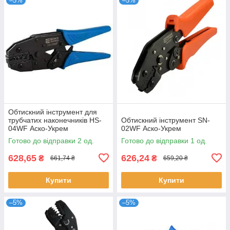
–5%
–5%
Обтискний інструмент для
трубчатих наконечників HS-
Обтискний інструмент SN-
04WF Аско-Укрем
02WF Аско-Укрем
Готово до відправки 2 од.
Готово до відправки 1 од.
628,65
626,24
₴
₴
661,74 ₴
659,20 ₴
Купити
Купити
–5%
–5%