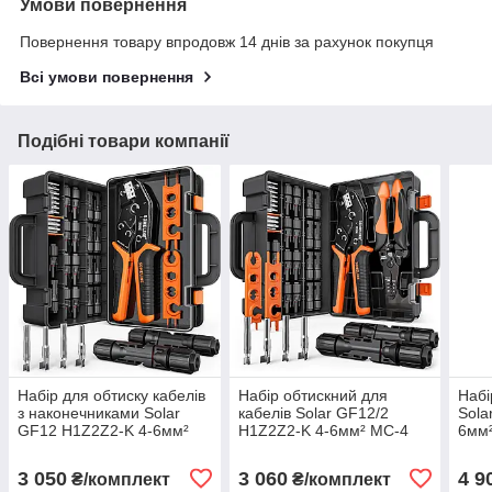
Умови повернення
Повернення товару впродовж 14 днів за рахунок покупця
Всі умови повернення
Подібні товари компанії
Набір для обтиску кабелів
Набір обтискний для
Набі
з наконечниками Solar
кабелів Solar GF12/2
Sola
GF12 H1Z2Z2-K 4-6мм²
H1Z2Z2-K 4-6мм² МС-4
6мм
МС-4 SOMELINE®
SOMELINE®
3 050
3 060
4 9
₴/комплект
₴/комплект