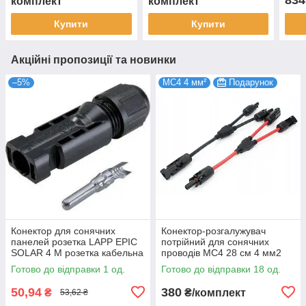
комплект
комплект
Купити
Купити
Акційні пропозиції та новинки
–5%
МС4 4 мм²
Подарунок
Конектор для сонячних
Конектор-розгалужувач
панелей розетка LAPP EPIC
потрійний для сонячних
SOLAR 4 М розетка кабельна
проводів MC4 28 см 4 мм2
4.6 mm2
червоний і чорний 30А
Готово до відправки 1 од.
Готово до відправки 18 од.
DC1000V
50,94
380
₴
₴/комплект
53,62 ₴