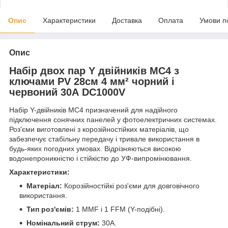
Опис
Характеристики
Доставка
Оплата
Умови п
Опис
Набір двох пар Y двійників MC4 з
ключами PV 28см 4 мм² чорний і
червоний 30А DC1000V
Набір Y-двійників MC4 призначений для надійного
підключення сонячних панелей у фотоелектричних системах.
Роз'єми виготовлені з корозійностійких матеріалів, що
забезпечує стабільну передачу і тривале використання в
будь-яких погодних умовах. Відрізняються високою
водонепроникністю і стійкістю до УФ-випромінювання.
Характеристики:
Матеріал:
Корозійностійкі роз'єми для довговічного
використання.
Тип роз'ємів:
1 MMF і 1 FFM (Y-подібні).
Номінальний струм:
30А.