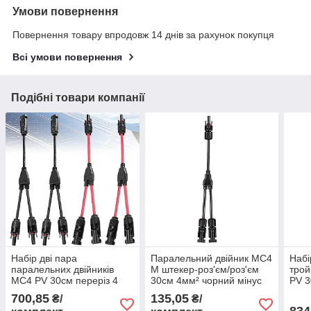
Умови повернення
Повернення товару впродовж 14 днів за рахунок покупця
Всі умови повернення
Подібні товари компанії
Набір дві пара
Паралельний двійник MC4
Набі
паралельних двійників
M штекер-роз'єм/роз'єм
трой
MC4 PV 30см переріз 4
30см 4мм² чорний мінус
PV 3
мм² червоний та чорний
30А DC1000V
DC1
700,85
135,05
₴/
₴/
30А DC1000V
834