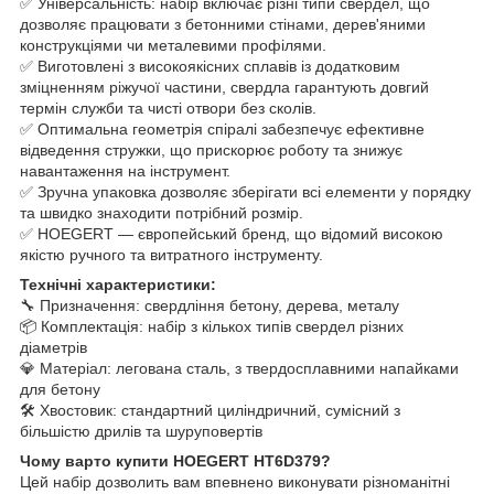
✅ Універсальність: набір включає різні типи свердел, що
дозволяє працювати з бетонними стінами, дерев'яними
конструкціями чи металевими профілями.
✅ Виготовлені з високоякісних сплавів із додатковим
зміцненням ріжучої частини, свердла гарантують довгий
термін служби та чисті отвори без сколів.
✅ Оптимальна геометрія спіралі забезпечує ефективне
відведення стружки, що прискорює роботу та знижує
навантаження на інструмент.
✅ Зручна упаковка дозволяє зберігати всі елементи у порядку
та швидко знаходити потрібний розмір.
✅ HOEGERT — європейський бренд, що відомий високою
якістю ручного та витратного інструменту.
Технічні характеристики:
🔧 Призначення: свердління бетону, дерева, металу
📦 Комплектація: набір з кількох типів свердел різних
діаметрів
💎 Матеріал: легована сталь, з твердосплавними напайками
для бетону
🛠 Хвостовик: стандартний циліндричний, сумісний з
більшістю дрилів та шуруповертів
Чому варто купити HOEGERT HT6D379?
Цей набір дозволить вам впевнено виконувати різноманітні