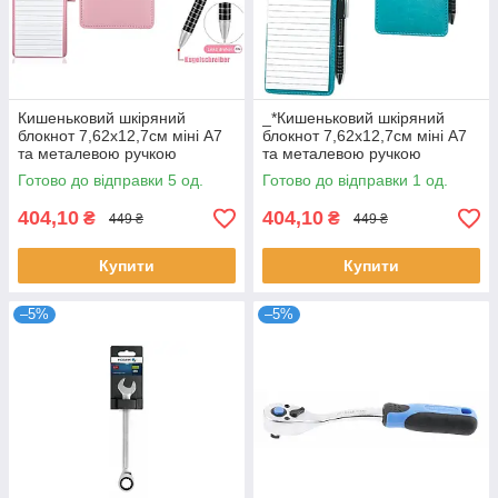
Кишеньковий шкіряний
_*Кишеньковий шкіряний
блокнот 7,62x12,7см міні А7
блокнот 7,62x12,7см міні А7
та металевою ручкою
та металевою ручкою
рожевий
зелений
Готово до відправки 5 од.
Готово до відправки 1 од.
404,10
404,10
₴
₴
449 ₴
449 ₴
Купити
Купити
–5%
–5%