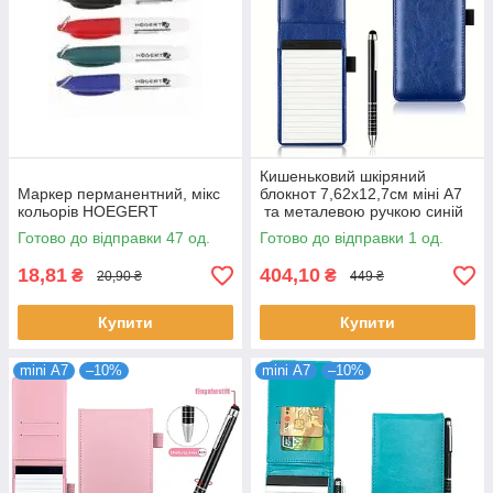
Кишеньковий шкіряний
Маркер перманентний, мікс
блокнот 7,62x12,7см міні А7
кольорів HOEGERT
та металевою ручкою синій
Готово до відправки 47 од.
Готово до відправки 1 од.
18,81
404,10
₴
₴
20,90 ₴
449 ₴
Купити
Купити
mini А7
–10%
mini А7
–10%