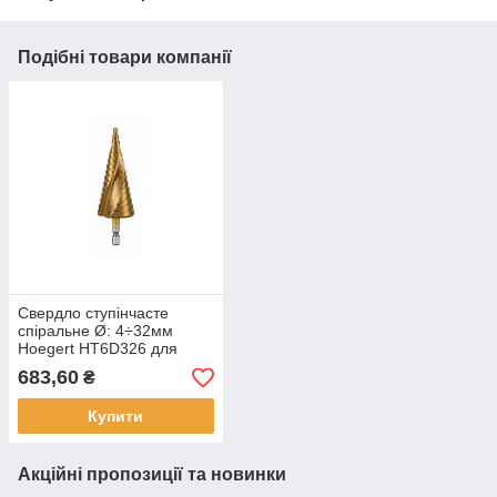
Подібні товари компанії
Свердло ступінчасте
спіральне Ø: 4÷32мм
Hoegert HT6D326 для
сталі, кольорових металів
683,60
₴
та дерева
Купити
Акційні пропозиції та новинки