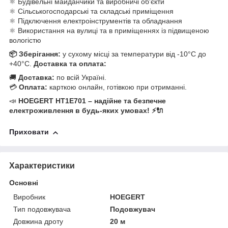
⚛ Будівельні майданчики та виробничі об'єкти
⚛ Сільськогосподарські та складські приміщення
⚛ Підключення електроінструментів та обладнання
⚛ Використання на вулиці та в приміщеннях із підвищеною
вологістю
📦 Зберігання:
у сухому місці за температури від -10°C до
+40°C.
Доставка та оплата:
🚚
Доставка:
по всій Україні.
💳
Оплата:
карткою онлайн, готівкою при отриманні.
📣
HOEGERT HT1E701 – надійне та безпечне
електроживлення в будь-яких умовах! ⚡🔌
Приховати
Характеристики
Основні
Виробник
HOEGERT
Тип подовжувача
Подовжувач
Довжина дроту
20 м