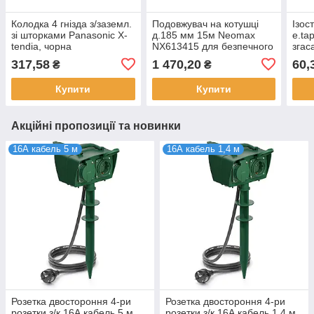
Колодка 4 гнізда з/заземл.
Подовжувач на котушці
Ізос
зі шторками Panasonic X-
д.185 мм 15м Neomax
e.ta
tendia, чорна
NX613415 для безпечного
згас
WLTB04402BL-UA1
та ефективного
(20м
317,58
1 470,20
60,
₴
₴
підключення
електроприладів
Купити
Купити
Акційні пропозиції та новинки
16А кабель 5 м
16А кабель 1,4 м
Розетка двостороння 4-ри
Розетка двостороння 4-ри
розетки з/к 16А кабель 5 м
розетки з/к 16А кабель 1,4 м