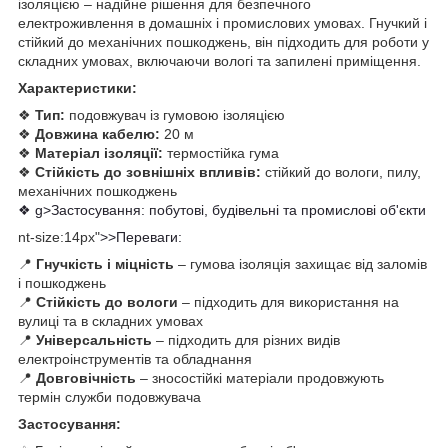
ізоляцією – надійне рішення для безпечного
електроживлення в домашніх і промислових умовах. Гнучкий і
стійкий до механічних пошкоджень, він підходить для роботи у
складних умовах, включаючи вологі та запилені приміщення.
Характеристики:
❖
Тип:
подовжувач із гумовою ізоляцією
❖
Довжина кабелю:
20 м
❖
Матеріал ізоляції:
термостійка гума
❖
Стійкість до зовнішніх впливів:
стійкий до вологи, пилу,
механічних пошкоджень
❖ g>Застосування: побутові, будівельні та промислові об'єкти
nt-size:14px"
>>Переваги:
📍
Гнучкість і міцність
– гумова ізоляція захищає від заломів
і пошкоджень
📍
Стійкість до вологи
– підходить для використання на
вулиці та в складних умовах
📍
Універсальність
– підходить для різних видів
електроінструментів та обладнання
📍
Довговічність
– зносостійкі матеріали продовжують
термін служби подовжувача
Застосування: