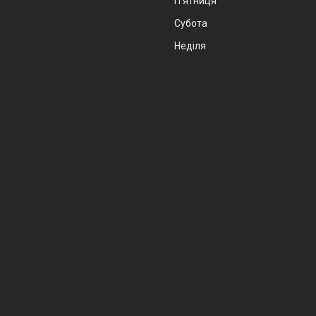
Пʼятниця
Субота
Неділя