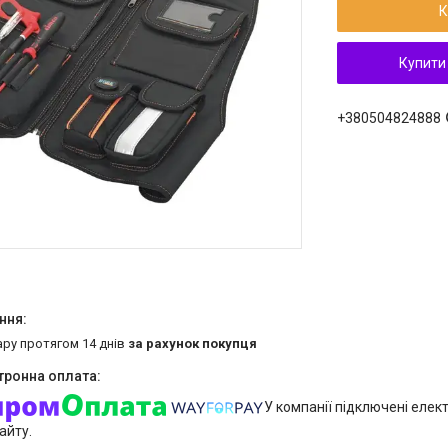
К
Купити
+380504824888
ару протягом 14 днів
за рахунок покупця
У компанії підключені елек
айту.