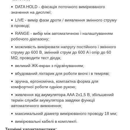
DATA HOLD - фіксація поточного вимірюваного
значення на дисплеї;
LIVE - вимір фази дроти / виявлення змінного струму
в проводі;
RANGE - вибір між автоматичною і налаштуванням
робочого діапазону;
можливість вимірювати напругу постійного і змінного
струму до 600 В, змінний струм до 600 A і опір до 60
MΩ, проводити тест діода;
великий ЖК-екран з підсвічуванням;
вбудований ліхтарик для роботи вночі і в темряві;
зручна, ергономічна, компактна форма для
комфортної роботи однією рукою;
живлення від
акумулятора
ААА 2x1,5 В, збільшений
термін служби акумулятора завдяки функції
автоматичного вимкнення;
максимальний діаметр вимірюваного проводу 18 мм;
вимірювальні кабелі в комплекті.
Технічні характеристики: