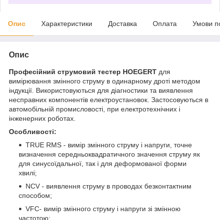
Опис
Характеристики
Доставка
Оплата
Умови п
Опис
Професійний струмовий тестер HOEGERT
для
вимірювання змінного струму в одинарному дроті методом
індукції. Використовуються для діагностики та виявлення
несправних компонентів електроустановок. Застосовуються в
автомобільній промисловості, при електротехнічних і
інженерних роботах.
Особливості:
TRUE RMS - вимір змінного струму і напруги, точне
визначення середньоквадратичного значення струму як
для синусоїдальної, так і для деформованої форми
хвилі;
NCV - виявлення струму в проводах безконтактним
способом;
VFC- вимір змінного струму і напруги зі змінною
частотою;