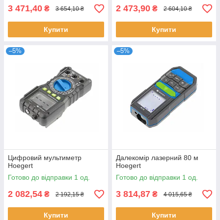
3 471,40
2 473,90
₴
₴
3 654,10 ₴
2 604,10 ₴
Купити
Купити
–5%
–5%
Цифровий мультиметр
Далекомір лазерний 80 м
Hoegert
Hoegert
Готово до відправки 1 од.
Готово до відправки 1 од.
2 082,54
3 814,87
₴
₴
2 192,15 ₴
4 015,65 ₴
Купити
Купити