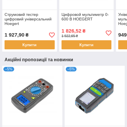
Струмовий тестер
Цифровой мультиметр 0-
Унів
цифровий універсальний
600 B HOEGERT
мул
Hoegert
Hoeg
1 826,52
₴
1 927,90
949
₴
1 922,65 ₴
Купити
Купити
Акційні пропозиції та новинки
–5%
–5%