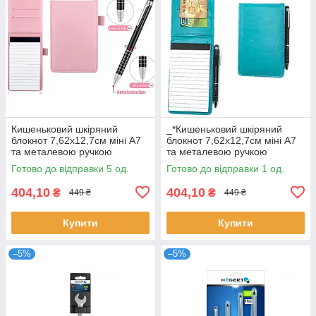
Кишеньковий шкіряний
_*Кишеньковий шкіряний
блокнот 7,62x12,7см міні А7
блокнот 7,62x12,7см міні А7
та металевою ручкою
та металевою ручкою
рожевий
зелений
Готово до відправки 5 од.
Готово до відправки 1 од.
404,10
404,10
₴
₴
449 ₴
449 ₴
Купити
Купити
–5%
–5%