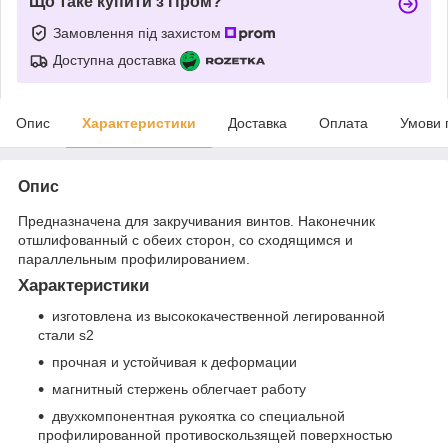
Що таке купити з Пром?
Замовлення під захистом
Доступна доставка
Опис
Характеристики
Доставка
Оплата
Умови 
Опис
Предназначена для закручивания винтов. Наконечник
отшлифованный с обеих сторон, со сходящимся и
параллельным профилированием.
Характеристики
изготовленa из высококачественной легированной
стали s2
прочная и устойчивая к деформации
магнитный стержень облегчает работу
двухкомпонентная рукоятка со специальной
профилированной противоскользящей поверхностью