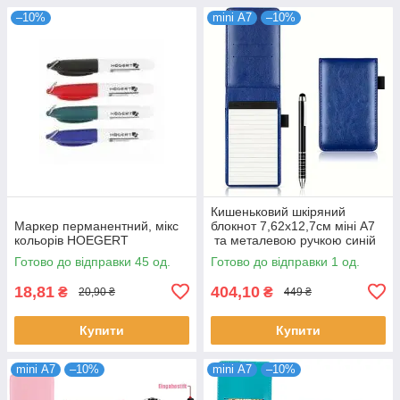
–10%
mini А7
–10%
Кишеньковий шкіряний
Маркер перманентний, мікс
блокнот 7,62x12,7см міні А7
кольорів HOEGERT
та металевою ручкою синій
Готово до відправки 45 од.
Готово до відправки 1 од.
18,81
404,10
₴
₴
20,90 ₴
449 ₴
Купити
Купити
mini А7
–10%
mini А7
–10%