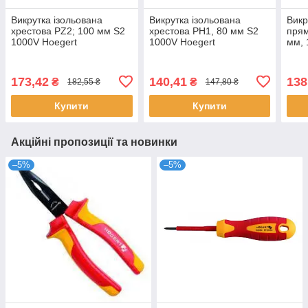
Викрутка ізольована
Викрутка ізольована
Викр
хрестова PZ2; 100 мм S2
хрестова PH1, 80 мм S2
прям
1000V Hoegert
1000V Hoegert
мм,
діелектрична для
електрика
173,42
140,41
138
₴
₴
182,55 ₴
147,80 ₴
Купити
Купити
Акційні пропозиції та новинки
–5%
–5%