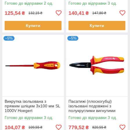
Готово до відправки 2 од.
Готово до відправки 3 од.
125,54
140,41
₴
₴
132,15 ₴
147,80 ₴
Купити
Купити
–5%
–5%
Викрутка ізольована з
Пасатижі (плоскогубці)
прямим шліцем 3x100 мм SL
ізольовані подовжені з
1000V Hoegert
полукруглими вигнутими
губками,1000V Hoegert
Готово до відправки 3 од.
Готово до відправки 3 од.
104,07
779,52
₴
₴
109,55 ₴
820,55 ₴