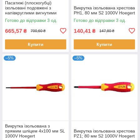
Пасатижі (плоскогубці)
ізольовані подовжені з
Викрутка ізольована хрестова
напівкруглими вигнутими
PH1, 80 мм S2 1000V Hoegert
губками,1000V Hoegert
Готово до відправки 3 од.
Готово до відправки 3 од.
665,57
140,41
₴
₴
700,60 ₴
147,80 ₴
Купити
Купити
–5%
–5%
Викрутка ізольована з
прямим шліцем 4x100 мм SL
Викрутка ізольована хрестова
1000V Hoegert
PZ1; 80 мм S2 1000V Hoegert