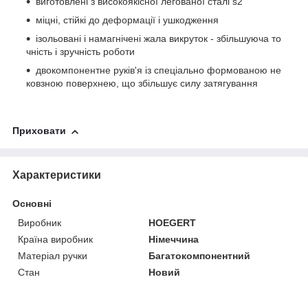
виготовлені з високоякісної легованої сталі s2
міцні, стійкі до деформації і ушкодження
ізольовані і намагнічені жала викруток - збільшуюча то
чність і зручність роботи
двокомпонентне руків'я із спеціально формованою не
ковзною поверхнею, що збільшує силу затягування
Приховати
Характеристики
Основні
Виробник
HOEGERT
Країна виробник
Німеччина
Матеріал ручки
Багатокомпонентний
Стан
Новий