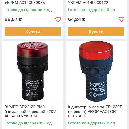
УКРЕМ A0140030085
УКРЕМ A0140030122
Готово до відправки 5 од.
Готово до відправки 6 од.
55,57
64,24
₴
₴
Купити
Купити
ЗУМЕР AD22-22 BM/r
Індикаторна лампа FPL230R
блимаючий червоний 220V
(червона) PROMFACTOR
АC АСКО-УКРЕМ
FPL230R
A0140030159
Готово до відправки 3 од.
Готово до відправки 8 од.