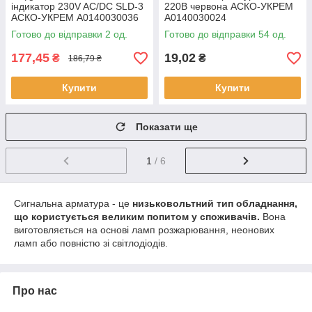
індикатор 230V AC/DC SLD-3
220В червона АСКО-УКРЕМ
АСКО-УКРЕМ A0140030036
A0140030024
Готово до відправки 2 од.
Готово до відправки 54 од.
177,45
19,02
₴
₴
186,79 ₴
Купити
Купити
Показати ще
1
/ 6
Сигнальна арматура - це
низьковольтний тип обладнання,
що користується великим попитом у споживачів.
Вона
виготовляється на основі ламп розжарювання, неонових
ламп або повністю зі світлодіодів.
Про нас