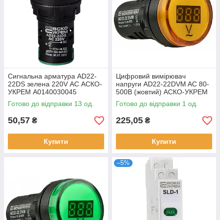
Сигнальна арматура AD22-
Цифровий вимірювач
22DS зелена 220V АC АСКО-
напруги AD22-22DVM AC 80-
УКРЕМ A0140030045
500В (жовтий) АСКО-УКРЕМ
A0190010012
Готово до відправки 13 од.
Готово до відправки 1 од.
50,57
225,05
₴
₴
Купити
Купити
–5%