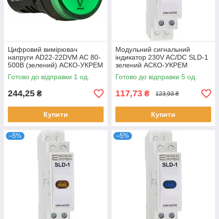
Цифровий вимірювач
Модульний сигнальний
напруги AD22-22DVM AC 80-
індикатор 230V AC/DC SLD-1
500В (зелений) АСКО-УКРЕМ
зелений АСКО-УКРЕМ
A0190010011
A0140030031
Готово до відправки 1 од.
Готово до відправки 5 од.
244,25
117,73
₴
₴
123,93 ₴
Купити
Купити
–5%
–5%