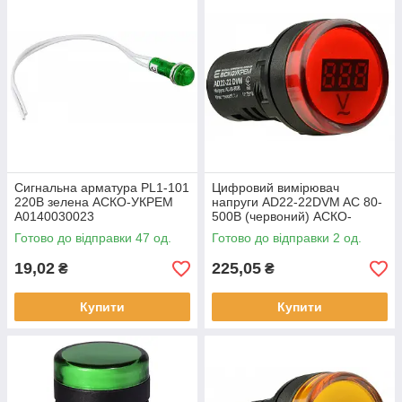
Сигнальна арматура PL1-101
Цифровий вимірювач
220В зелена АСКО-УКРЕМ
напруги AD22-22DVM AC 80-
A0140030023
500В (червоний) АСКО-
УКРЕМ A0190010010
Готово до відправки 47 од.
Готово до відправки 2 од.
19,02
225,05
₴
₴
Купити
Купити