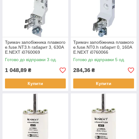
Тримач запобіжника плавкого
Тримач запобіжника плавкого
e.fuse.NT3.h габарит 3, 630А
e.fuse.NT0.h габарит 0, 160А
E.NEXT i0760069
E.NEXT i0760066
Готово до відправки 3 од.
Готово до відправки 5 од.
1 048,89
284,36
₴
₴
Купити
Купити