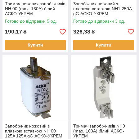
Тримач ножових запобіжників
Запобіжник ножовий з
NH 00 (max. 160A) білий
плавкою вставкою NH1 250A
АСКО-УКРЕМ
gG АСКО-УКРЕМ
Готово до відправки 5 од.
Готово до відправки 3 од.
190,17
326,38
₴
₴
Купити
Купити
Запобіжник ножовий з
Тримач запобіжників NH0
плавкою вставкою NH 00
(max. 160A) білий АСКО-
125A 125A gG АСКО-УКРЕМ
УКРЕМ