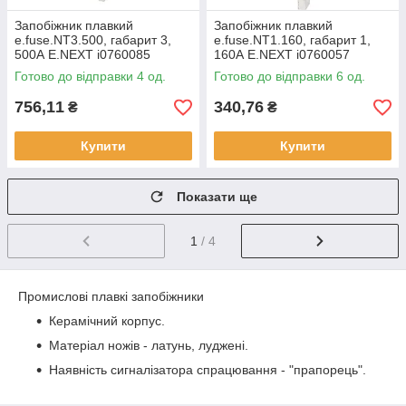
Запобіжник плавкий
Запобіжник плавкий
e.fuse.NT3.500, габарит 3,
e.fuse.NT1.160, габарит 1,
500А E.NEXT i0760085
160А E.NEXT i0760057
Готово до відправки 4 од.
Готово до відправки 6 од.
756,11
340,76
₴
₴
Купити
Купити
Показати ще
1
/ 4
Промислові плавкі запобіжники
Керамічний корпус.
Матеріал ножів - латунь, луджені.
Наявність сигналізатора спрацювання - "прапорець".