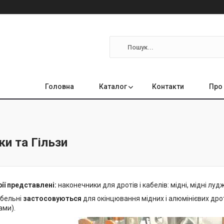
Головна
Каталог
Контакти
Про
и та Гільзи
рії представлені:
наконечники для дротів і кабелів: мідні, мідні лудж
абельні
застосовуються
для окінцювання мідних і алюмінієвих дроті
ами).