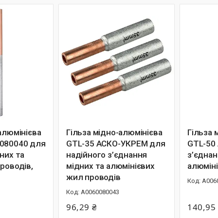
алюмінієва
Гільза мідно-алюмінієва
Гільза 
080040 для
GTL-35 АСКО-УКРЕМ для
GTL-50
них та
надійного з’єднання
з’єднан
роводів,
мідних та алюмінієвих
алюміні
жил проводів
A006
A0060080043
96,29 ₴
140,95