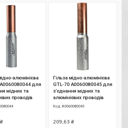
мідно-алюмінієва
Гільза мідно-алюмінієва
 A0060080044 для
GTL-70 A0060080045 для
ня мідних та
з’єднання мідних та
євих проводів
алюмінієвих проводів
0080044
A0060080045
 ₴
209,63 ₴