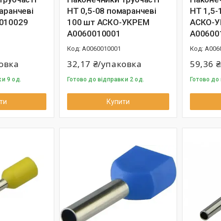
аранчеві
НТ 0,5-08 помаранчеві
НТ 1,5-
010029
100 шт АСКО-УКРЕМ
АСКО-
A0060010001
A00600
A0060010001
A006
ковка
32,17 ₴/упаковка
59,36 
и 9 од.
Готово до відправки 2 од.
Готово до 
ти
Купити