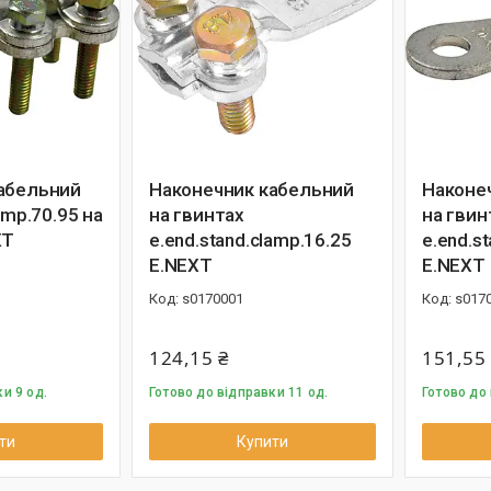
абельний
Наконечник кабельний
Наконе
amp.70.95 на
на гвинтах
на гвин
XT
e.end.stand.clamp.16.25
e.end.s
E.NEXT
E.NEXT
s0170001
s017
124,15 ₴
151,55
и 9 од.
Готово до відправки 11 од.
Готово до 
ти
Купити