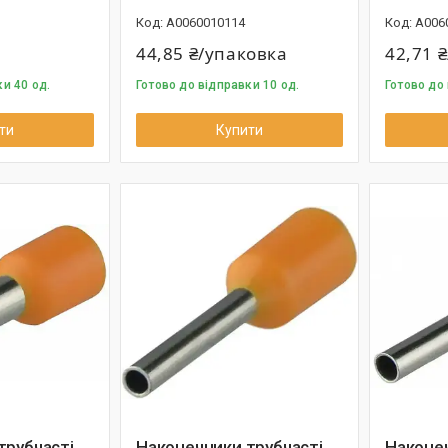
A0060010114
A006
44,85 ₴/упаковка
42,71 
и 40 од.
Готово до відправки 10 од.
Готово до 
ти
Купити
трубчасті
Наконечники трубчасті
Наконеч