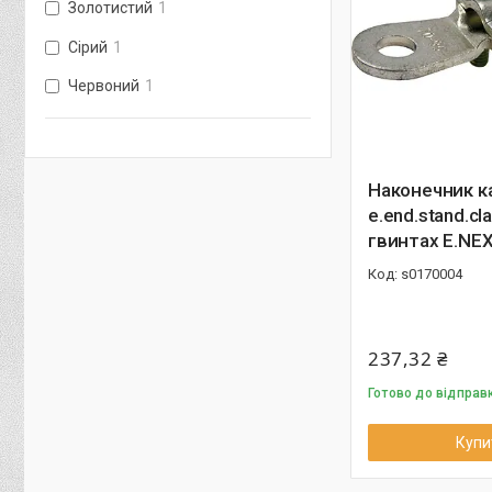
Золотистий
1
Сірий
1
Червоний
1
Наконечник к
e.end.stand.cl
гвинтах E.NE
s0170004
237,32 ₴
Готово до відправк
Купи