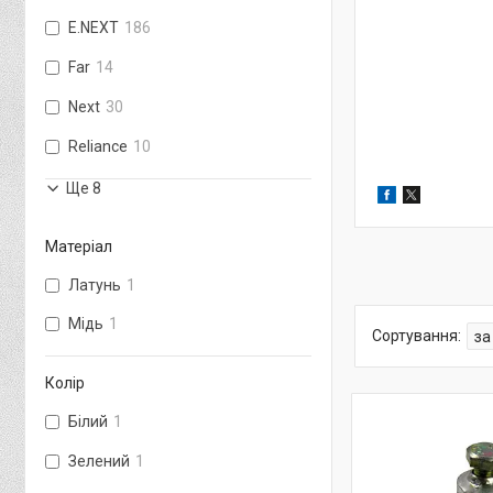
E.NEXT
186
Far
14
Next
30
Reliance
10
Ще 8
Матеріал
Латунь
1
Мідь
1
Колір
Білий
1
Зелений
1