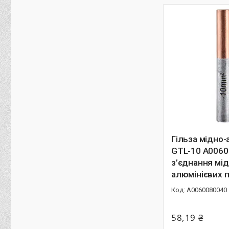
Гільза мідно-
GTL-10 A0060
з’єднання мід
алюмінієвих п
A0060080040
58,19 ₴