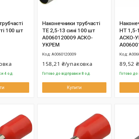
трубчасті
Наконечники трубчасті
Наконеч
ті 100 шт
ТЕ 2,5-13 сині 100 шт
НТ 1,5-
A0060120009 АСКО-
АСКО-
УКРЕМ
A00600
A0060120009
A006
ковка
158,21 ₴/упаковка
89,52 
и 4 од.
Готово до відправки 8 од.
Готово до 
ти
Купити