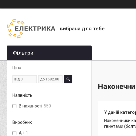
вибрана для тебе
Фільтри
Ціна
Наконечник
Наявність
В наявності
550
У даній катего
Наконечники к
Виробник
гвинтами (болт
A+
1