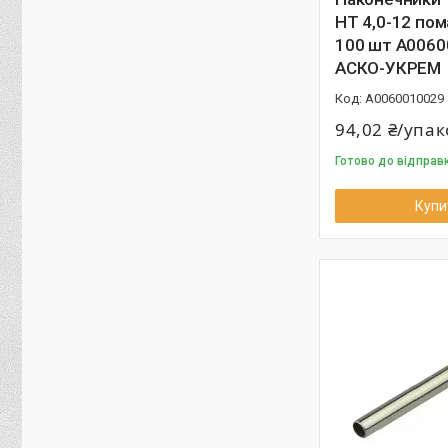
НТ 4,0-12 пом
100 шт A0060
АСКО-УКРЕМ
A0060010029
94,02 ₴/упа
Готово до відправк
Купи