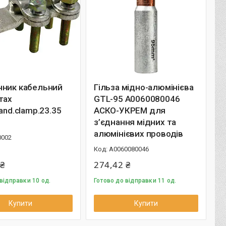
чник кабельний
Гільза мідно-алюмінієва
тах
GTL-95 A0060080046
tand.clamp.23.35
АСКО-УКРЕМ для
з’єднання мідних та
алюмінієвих проводів
0002
A0060080046
 ₴
274,42 ₴
відправки 10 од.
Готово до відправки 11 од.
Купити
Купити