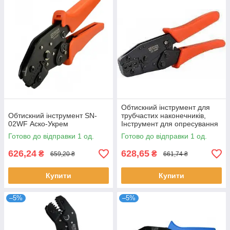
Обтискний інструмент для
Обтискний інструмент SN-
трубчастих наконечників,
02WF Аско-Укрем
Інструмент для опресування
наконечників та гільз АсКо
Готово до відправки 1 од.
Готово до відправки 1 од.
HS-16WF
626,24
628,65
₴
₴
659,20 ₴
661,74 ₴
Купити
Купити
–5%
–5%