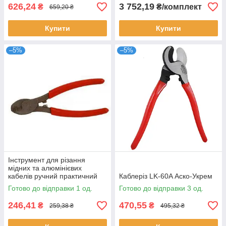
626,24
3 752,19
₴
₴/комплект
659,20 ₴
Купити
Купити
–5%
–5%
Інструмент для різання
мідних та алюмінієвих
кабелів ручний практичний
Каблеріз LK-60A Аско-Укрем
LK-22A (каблерез) АсКо
Готово до відправки 1 од.
Готово до відправки 3 од.
246,41
470,55
₴
₴
259,38 ₴
495,32 ₴