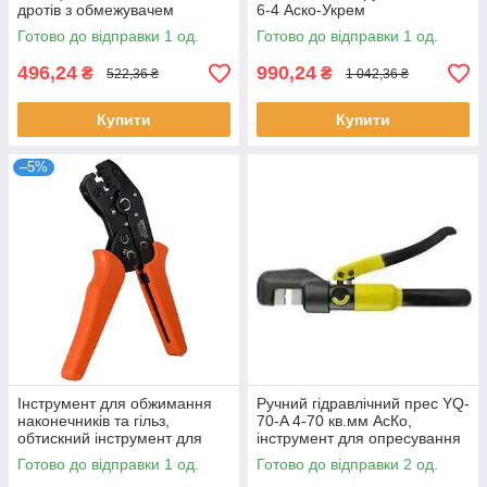
дротів з обмежувачем
6-4 Аско-Укрем
довжини зняття HS-700В
Готово до відправки 1 од.
Готово до відправки 1 од.
496,24
990,24
₴
₴
522,36 ₴
1 042,36 ₴
Купити
Купити
–5%
Інструмент для обжимання
Ручний гідравлічний прес YQ-
наконечників та гільз,
70-A 4-70 кв.мм АсКо,
обтискний інструмент для
інструмент для опресування
наконечників SN-0725
проводів
Готово до відправки 1 од.
Готово до відправки 2 од.