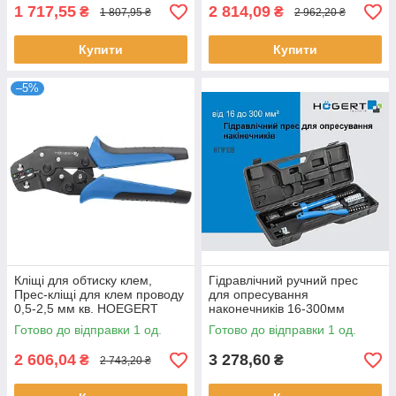
1 717,55
2 814,09
₴
₴
1 807,95 ₴
2 962,20 ₴
Купити
Купити
–5%
Кліщі для обтиску клем,
Гідравлічний ручний прес
Прес-кліщі для клем проводу
для опресування
0,5-2,5 мм кв. HOEGERT
наконечників 16-300мм
Hoegert HT1P169, кліщі для
Готово до відправки 1 од.
Готово до відправки 1 од.
обтиску універсальні
2 606,04
3 278,60
₴
₴
2 743,20 ₴