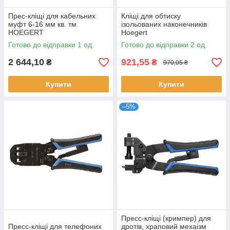
Прес-кліщі для кабельних
Кліщі для обтиску
муфт 6-16 мм кв. тм
ізольованих наконечників
HOEGERT
Hoegert
Готово до відправки 1 од.
Готово до відправки 2 од.
2 644,10
921,55
₴
₴
970,05 ₴
Купити
Купити
–5%
Пресс-кліщі (кримпер) для
Пресс-кліщі для телефоних
дротів, храповий мехаізм