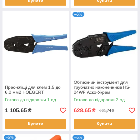
Купити
Купити
–5%
Обтискний інструмент для
Прес-кліщі для клем 1.5 до
трубчатих наконечників HS-
6.0 мм2 HOEGERT
04WF Аско-Укрем
Готово до відправки 1 од.
Готово до відправки 2 од.
1 105,65
628,65
₴
₴
661,74 ₴
Купити
Купити
–5%
–5%