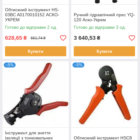
Обтискний інструмент HS-
03BC A0170010152 АСКО-
Ручний гідравлічний прес YQ-
УКРЕМ
120 Аско-Укрем
Готово до відправки 2 од.
Готово до відправки 3 од.
628,65
3 640,53
₴
₴
661,74 ₴
Купити
Купити
–5%
–5%
Інструмент для зняття
ізоляції з тонкожильних
Обтискний інструмент HSC8