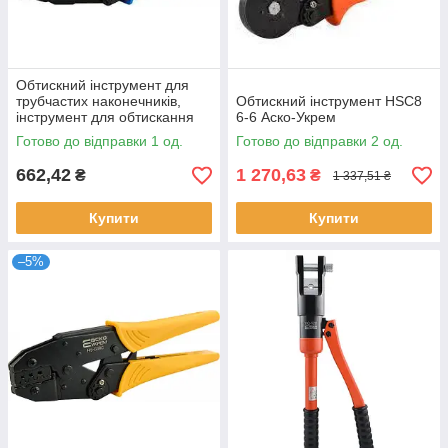
Обтискний інструмент для
трубчастих наконечників,
Обтискний інструмент HSC8
інструмент для обтискання
6-6 Аско-Укрем
наконечників та гільз АсКо
Готово до відправки 1 од.
Готово до відправки 2 од.
HS-35WF
662,42
1 270,63
₴
₴
1 337,51 ₴
Купити
Купити
–5%